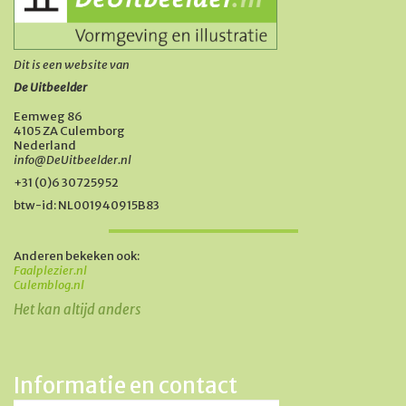
Dit is een website van
De Uitbeelder
Eemweg 86
4105 ZA Culemborg
Nederland
info@DeUitbeelder.nl
+31 (0)6 30725952
btw-id: NL001940915B83
Anderen bekeken ook:
Faalplezier.nl
Culemblog.nl
Het kan altijd anders
Informatie en contact