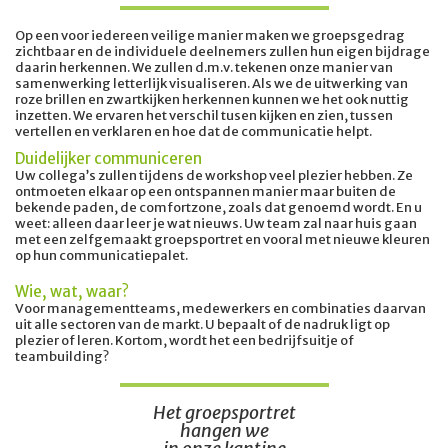
Op een voor iedereen veilige manier maken we groepsgedrag
zichtbaar en de individuele deelnemers zullen hun eigen bijdrage
daarin herkennen. We zullen d.m.v. tekenen onze manier van
samenwerking letterlijk visualiseren. Als we de uitwerking van
roze brillen en zwartkijken herkennen kunnen we het ook nuttig
inzetten. We ervaren het verschil tusen kijken en zien, tussen
vertellen en verklaren en hoe dat de communicatie helpt.
Duidelijker communiceren
Uw collega’s zullen tijdens de workshop veel plezier hebben. Ze
ontmoeten elkaar op een ontspannen manier maar buiten de
bekende paden, de comfortzone, zoals dat genoemd wordt. En u
weet: alleen daar leer je wat nieuws. Uw team zal naar huis gaan
met een zelfgemaakt groepsportret en vooral met nieuwe kleuren
op hun communicatiepalet.
Wie, wat, waar?
Voor managementteams, medewerkers en combinaties daarvan
uit alle sectoren van de markt. U bepaalt of de nadruk ligt op
plezier of leren. Kortom, wordt het een bedrijfsuitje of
teambuilding?
Het groepsportret
hangen we