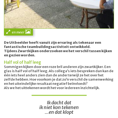
en meer
De Uitbeelder heeft vanuit zijn ervaring als tekenaar een
fantastische teambuildingsactiviteit ontwikkeld.
Tijdens Zwartkijken onderzoeken we het verschil tussen kijken
en gezien worden.
Half vol of half leeg
Sommigen kijken door een roze bril anderen zijn zwartkijker. Een
glas is half vol of half leeg. Als collega’s iets bespreken dan kan de
één iets heel anders zien dan de ander terwijl ze het over het
zelfde hebben. Hoe voorkom je dat zo’n verschil de samenwerking
en het uiteindelijke resultaat negatief beïnvloedt?
Als we het uittekenen wordt het voor iedereen inzichtelijk.
Ik dacht dat
ik niet kon tekenen
...en dat klopt